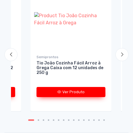
Semiprontos
Sem
r
Tio João Cozinha Fácil Arroz à
Ti
 com 12
Grega Caixa com 12 unidades de
co
250 g
un
Ver Produto