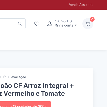
Venda Assistida
0
Olá, faça login
Minha conta
0 avaliação
João CF Arroz Integral +
z Vermelho e Tomate
a com 12 unidades de 200 g