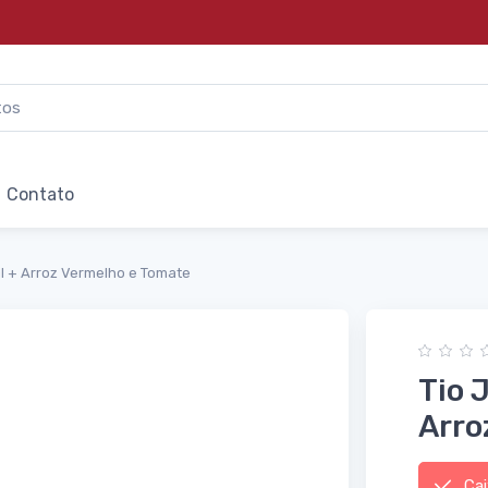
Contato
al + Arroz Vermelho e Tomate
Tio 
Arro
Caix