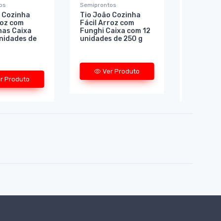
os
Semiprontos
Semipront
 Cozinha
Tio João Cozinha
Tio João
roz com
Fácil Arroz com
Fácil Ar
nas Caixa
Funghi Caixa com 12
Tomate e
nidades de
unidades de 250 g
Caixa co
unidades
Ver Produto
r Produto
Ve