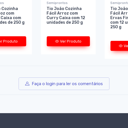
tos
Semiprontos
Semipront
o Cozinha
Tio João Cozinha
Tio João
roz com
Fácil Arroz com
Fácil Ar
 Caixa com
Curry Caixa com 12
Ervas Fi
des de 250 g
unidades de 250 g
com 12 u
250 g
er Produto
Ver Produto
Ve
Faça o login para ler os comentários