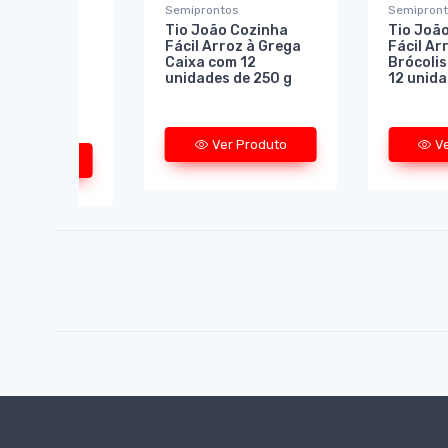
tos
Semiprontos
Semipron
o Cozinha &
Tio João Cozinha
Tio Joã
isoto
Fácil Arroz à Grega
Fácil Ar
ano Caixa
Caixa com 12
Brócolis
unidades de
unidades de 250 g
12 unida
Ver Produto
V
er Produto