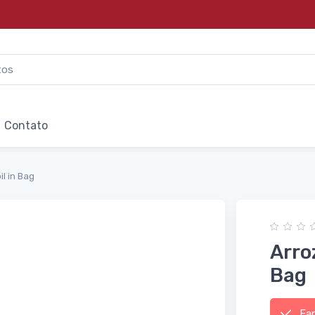
Contato
il in Bag
Arro
Bag
Fard