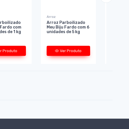
Arroz
Arroz
rboilizado
Arroz Parboilizado
Arroz Pa
 Fardo com
Meu Biju Fardo com 6
Meu Biju
des de 1 kg
unidades de 5 kg
30 unida
r Produto
Ver Produto
Ve