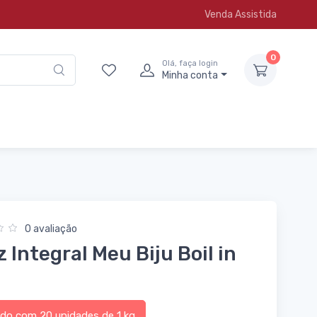
Venda Assistida
0
Olá, faça login
Minha conta
0 avaliação
z Integral Meu Biju Boil in
o com 20 unidades de 1 kg