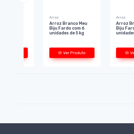
Arroz
Arroz
ntegral Meu
Arroz Branco Meu
Arroz B
rdo com 10
Biju Fardo com 6
Biju Far
 de 1 kg
unidades de 5 kg
unidades
er Produto
Ver Produto
V