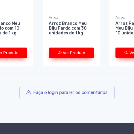
Arroz
Arroz
ranco Meu
Arroz Branco Meu
Arroz Pa
do com 10
Biju Fardo com 30
Meu Biju
 de 1 kg
unidades de 1 kg
10 unida
er Produto
Ver Produto
Ve
Faça o login para ler os comentários